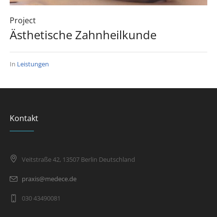
Project
Ästhetische Zahnheilkunde
In
Leistungen
Kontakt
Veitstraße 42, 13507 Berlin Deutschland
praxis@medece.de
030 43490081