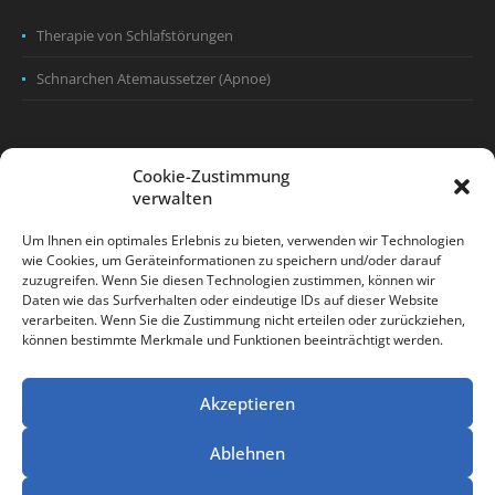
Therapie von Schlafstörungen
Schnarchen Atemaussetzer (Apnoe)
Cookie-Zustimmung
Wissenwertes
verwalten
Um Ihnen ein optimales Erlebnis zu bieten, verwenden wir Technologien
wie Cookies, um Geräteinformationen zu speichern und/oder darauf
zuzugreifen. Wenn Sie diesen Technologien zustimmen, können wir
Angstpatienten
Daten wie das Surfverhalten oder eindeutige IDs auf dieser Website
verarbeiten. Wenn Sie die Zustimmung nicht erteilen oder zurückziehen,
Krankenkasse
können bestimmte Merkmale und Funktionen beeinträchtigt werden.
Erstbesuch
Akzeptieren
Ablehnen
Impressum
Datenschutzerklärung