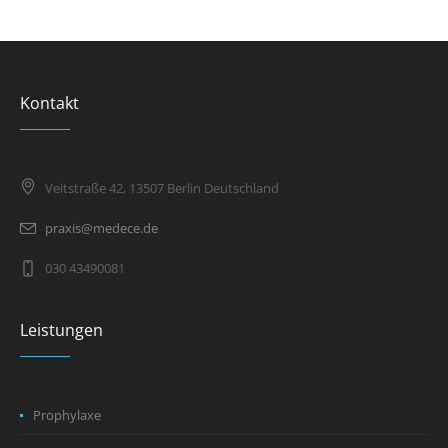
Kontakt
Veitstraße 42, 13507 Berlin Deutschland
praxis@medece.de
030 43490081
Leistungen
Prophylaxe