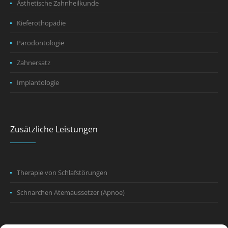
Ästhetische Zahnheilkunde
Kieferothopädie
Parodontologie
Zahnersatz
Implantologie
Zusätzliche Leistungen
Therapie von Schlafstörungen
Schnarchen Atemaussetzer (Apnoe)